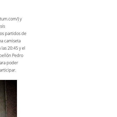
tum.com/) y
sis
os partidos de
una camiseta
las 20:45 y el
bellón Pedro
para poder
rticipar.