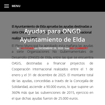
MENU
El Ayuntamiento de Elda aprueba las ayudas destinadas a
Ayudas para ONGD
siete ONGD para proyectos de Cooperación Internacional
Ayuntamiento de Elda
realizados en 2025
El Pleno Municipal ha aprobado esta mañana las ayudas
In
NOTICIAS
on
DICIEMBRE 29, 2025
has
NO COMMENT
a siete Organizaciones No Gubernamentales de
Desarrollo (ONGD) de Elda, entre las que se encuentra
OASIS, destinadas a financiar proyectos de
Cooperación Internacional realizados entre el 1 de
enero y el 31 de diciembre de 2025. El montante total
de las ayudas, concedidas a través de la Concejalía de
Solidaridad, asciende a 90.000 euros, lo que supone un
360% más que las subvenciones de 2015, ejercicio en
el que dichas ayudas fueron de 25.000 euros.